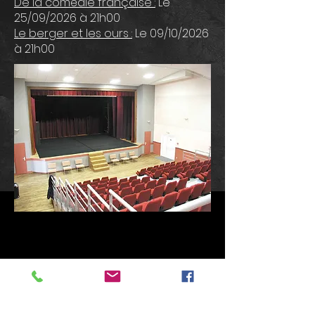
De la comédie française :
Le
25/09/2026 à 21h00
Le berger et les ours :
Le 09/10/2026
à 21h00