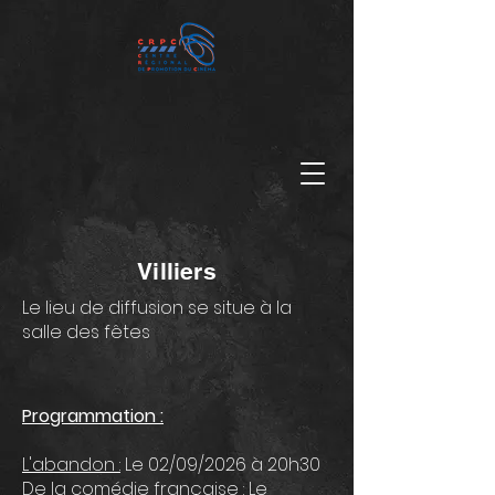
Villiers
Le lieu de diffusion se situe à la
salle des fêtes
Programmation :
L'abandon :
Le 02/09/2026 à 20h30
De la comédie française :
Le